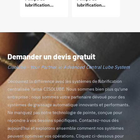
lubrification
lubrification
lubri
automatique
automatique
GP20
progressive GT
progressive GM
PLUS
PLUS
Demander un devis gratuit
Cisolube - Your Partner in Advanced Central Lube System
Découvrez la différence avec les systèmes de lubrification
centralisée Yantai CISOLUBE. Nous sommes bien plus qu'une
entreprise : nous sommes votre partenaire dévoué pour des
systèmes de graissage automatique innovants et performants.
Ne manquez pas notre technologie de pointe, conçue pour
répondre à vos besoins spécifiques. Contactez-nous dès
aujourd'hui et explorons ensemble comment nos systèmes
peuvent optimiser vos opérations. Cliquez ci-dessous pour