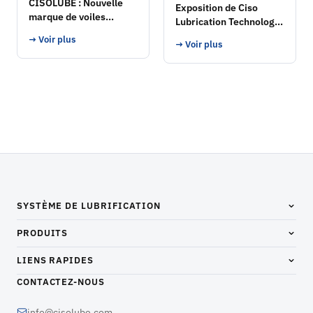
CISOLUBE : Nouvelle
Exposition de Ciso
marque de voiles
Lubrication Technology
d'usine qui a pris son
Co., Ltd.
→ Voir plus
envol
→ Voir plus
SYSTÈME DE LUBRIFICATION
PRODUITS
LIENS RAPIDES
CONTACTEZ-NOUS
info@cisolube.com